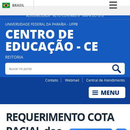
BRASIL
Simplifique!
ACESSIBILIDADE
ALTO CONTRASTE
MAPA DO SITE
Comunica BR
UNIVERSIDADE FEDERAL DA PARAÍBA - UFPB
CENTRO DE
Participe
EDUCAÇÃO - CE
Acesso à informação
Legislação
REITORIA
Canais
Buscar no portal
Bus
Contato
Webmail
Central de Atendimento
REQUERIMENTO COTA