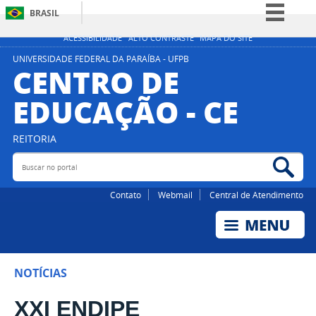
BRASIL
Simplifique!
ACESSIBILIDADE
ALTO CONTRASTE
MAPA DO SITE
Comunica BR
UNIVERSIDADE FEDERAL DA PARAÍBA - UFPB
CENTRO DE
Participe
EDUCAÇÃO - CE
Acesso à informação
Legislação
REITORIA
Canais
Buscar no portal
Bus
Contato
Webmail
Central de Atendimento
NOTÍCIAS
XXI ENDIPE