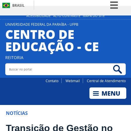
BRASIL
Simplifique!
ACESSIBILIDADE
ALTO CONTRASTE
MAPA DO SITE
Comunica BR
UNIVERSIDADE FEDERAL DA PARAÍBA - UFPB
CENTRO DE
Participe
EDUCAÇÃO - CE
Acesso à informação
Legislação
REITORIA
Canais
Buscar no portal
Bus
Contato
Webmail
Central de Atendimento
NOTÍCIAS
Transição de Gestão no