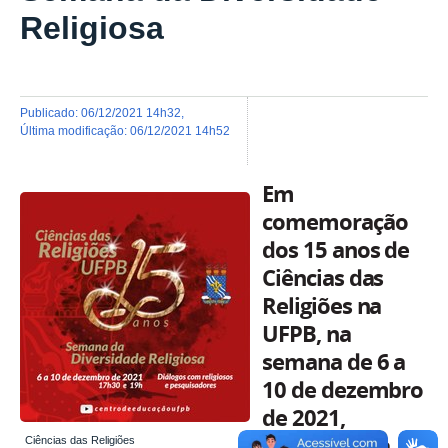
Religiosa
publicado
:
06/12/2021 14h32
,
última modificação
:
06/12/2021 14h52
Em
comemoração
dos 15 anos de
Ciências das
Religiões na
UFPB, na
semana de 6 a
10 de dezembro
de 2021,
acontecerá a
Ciências das Religiões