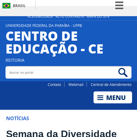
BRASIL
Simplifique!
ACESSIBILIDADE
ALTO CONTRASTE
MAPA DO SITE
Comunica BR
UNIVERSIDADE FEDERAL DA PARAÍBA - UFPB
CENTRO DE
Participe
EDUCAÇÃO - CE
Acesso à informação
Legislação
REITORIA
Canais
Buscar no portal
Bus
Contato
Webmail
Central de Atendimento
NOTÍCIAS
Semana da Diversidade