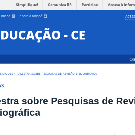
Simplifique!
Comunica BR
Participe
Acesso à infor
 a busca
3
Ir para o rodapé
4
ACESS
EDUCAÇÃO - CE
Co
STAQUES
>
PALESTRA SOBRE PESQUISAS DE REVISÃO BIBLIOGRÁFICA
AS
estra sobre Pesquisas de Rev
iográfica