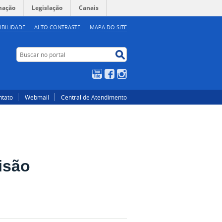
mação
Legislação
Canais
IBILIDADE
ALTO CONTRASTE
MAPA DO SITE
Buscar no portal
Buscar no portal
YouTube
Facebook
Instagram
ntato
Webmail
Central de Atendimento
isão