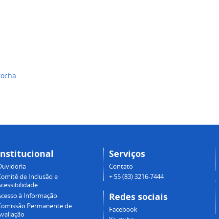
lrocha…
Institucional
Serviços
Ouvidoria
Contato
Comitê de Inclusão e
+ 55 (83) 3216-7444
cessibilidade
Redes sociais
Acesso à Informação
Comissão Permanente de
Facebook
Avaliação