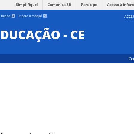
Simplifique!
Comunica BR
Participe
Acesso à infor
 a busca
3
Ir para o rodapé
4
ACESS
EDUCAÇÃO - CE
Co