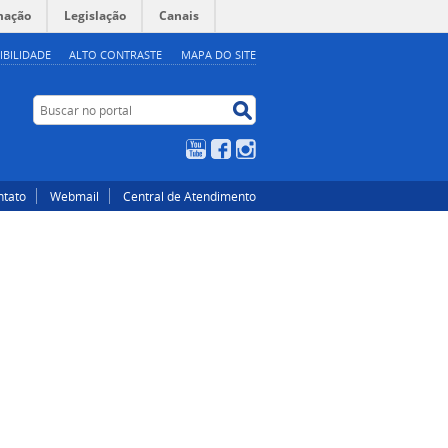
mação
Legislação
Canais
IBILIDADE
ALTO CONTRASTE
MAPA DO SITE
Buscar no portal
Buscar no portal
YouTube
Facebook
Instagram
ntato
Webmail
Central de Atendimento