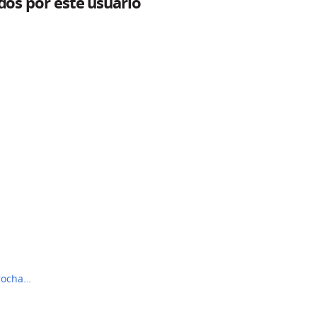
dos por este usuário
lrocha…