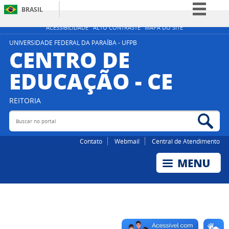
BRASIL
Simplifique!
ACESSIBILIDADE
ALTO CONTRASTE
MAPA DO SITE
Comunica BR
UNIVERSIDADE FEDERAL DA PARAÍBA - UFPB
CENTRO DE
Participe
EDUCAÇÃO - CE
Acesso à informação
Legislação
REITORIA
Canais
Buscar no portal
Bus
Contato
Webmail
Central de Atendimento