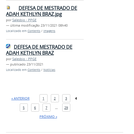
DEFESA DE MESTRADO DE
ADAH KETHLYN BRAZ.jpg
por
Salesbio - PPGE
—
última modificação
23/11/2021 08h40
Localizado em
Contents
/
Imagens
DEFESA DE MESTRADO DE
ADAH KETHLYN BRAZ
por
Salesbio - PPGE
—
publicado
23/11/2021
Localizado em
Contents
/
Notícias
« ANTERIOR
1
2
3
4
5
6
7
...
29
PRÓXIMO »