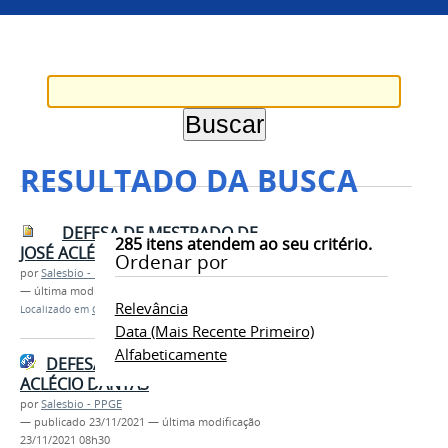
RESULTADO DA BUSCA
DEFESA DE MESTRADO DE
285
itens atendem ao seu critério.
JOSÉ ACLÉCIO DANTAS.jpg
Ordenar por
por
Salesbio - PPGE
—
última modificação
23/11/2021 08h12
Relevância
Localizado em
Contents
/
Imagens
Data (mais Recente Primeiro)
Alfabeticamente
DEFESA DE MESTRADO DE JOSÉ
ACLÉCIO DANTAS
por
Salesbio - PPGE
—
publicado
23/11/2021
—
última modificação
23/11/2021 08h30