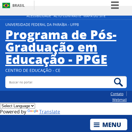
BRASIL
Simplifique!
ACESSIBILIDADE
ALTO CONTRASTE
MAPA DO SITE
Comunica BR
UNIVERSIDADE FEDERAL DA PARAÍBA - UFPB
Programa de Pós-
Participe
Graduação em
Acesso à informação
Educação - PPGE
Legislação
Canais
CENTRO DE EDUCAÇÃO - CE
Buscar no portal
Bus
Contato
Webmail
Powered by
Translate