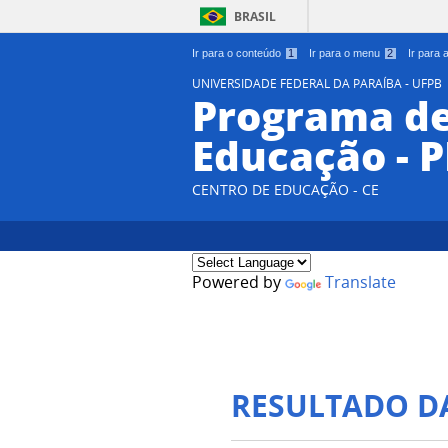
BRASIL
Ir para o conteúdo
1
Ir para o menu
2
Ir para
UNIVERSIDADE FEDERAL DA PARAÍBA - UFPB
Programa d
Educação - 
CENTRO DE EDUCAÇÃO - CE
Powered by
Translate
RESULTADO D