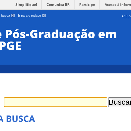
Simplifique!
Comunica BR
Participe
Acesso à infor
 a busca
3
Ir para o rodapé
4
ACESS
e Pós-Graduação em
PPGE
A BUSCA