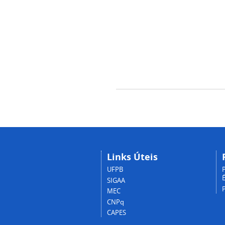
Links Úteis
UFPB
P
É
SIGAA
MEC
CNPq
CAPES