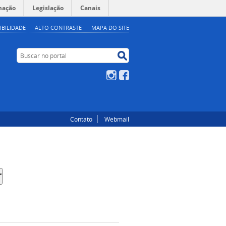
mação
Legislação
Canais
IBILIDADE
ALTO CONTRASTE
MAPA DO SITE
Buscar no portal
Buscar no portal
Instagram
Facebook
Contato
Webmail