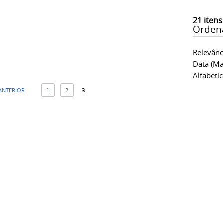
21
itens
Orden
Relevânc
Data (ma
Alfabeti
 ANTERIOR
1
2
3