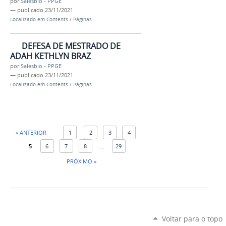
por
Salesbio - PPGE
—
publicado
23/11/2021
Localizado em
Contents
/
Páginas
DEFESA DE MESTRADO DE
ADAH KETHLYN BRAZ
por
Salesbio - PPGE
—
publicado
23/11/2021
Localizado em
Contents
/
Páginas
« ANTERIOR
1
2
3
4
5
6
7
8
...
29
PRÓXIMO »
Voltar para o topo