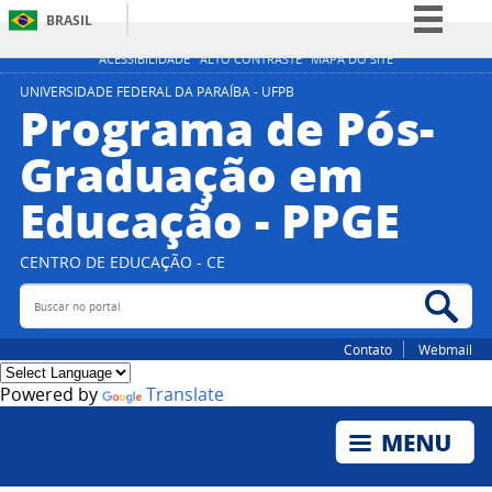
BRASIL
Simplifique!
ACESSIBILIDADE
ALTO CONTRASTE
MAPA DO SITE
Comunica BR
UNIVERSIDADE FEDERAL DA PARAÍBA - UFPB
Programa de Pós-
Participe
Graduação em
Acesso à informação
Educação - PPGE
Legislação
Canais
CENTRO DE EDUCAÇÃO - CE
Buscar no portal
Bus
Contato
Webmail
Powered by
Translate