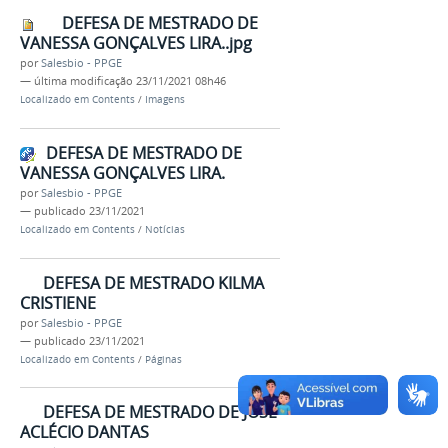
DEFESA DE MESTRADO DE
VANESSA GONÇALVES LIRA..jpg
por
Salesbio - PPGE
—
última modificação
23/11/2021 08h46
Localizado em
Contents
/
Imagens
DEFESA DE MESTRADO DE
VANESSA GONÇALVES LIRA.
por
Salesbio - PPGE
—
publicado
23/11/2021
Localizado em
Contents
/
Notícias
DEFESA DE MESTRADO KILMA
CRISTIENE
por
Salesbio - PPGE
—
publicado
23/11/2021
Localizado em
Contents
/
Páginas
DEFESA DE MESTRADO DE JOSÉ
ACLÉCIO DANTAS