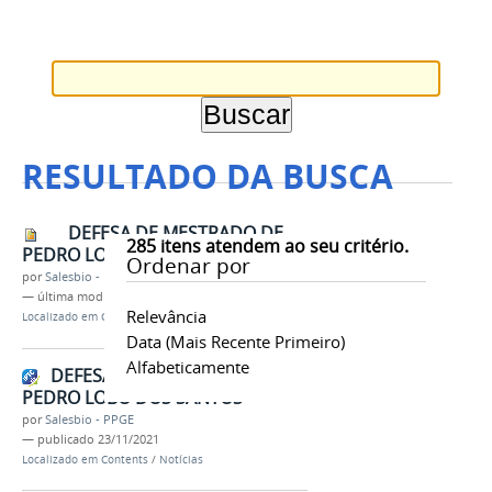
RESULTADO DA BUSCA
DEFESA DE MESTRADO DE
285
itens atendem ao seu critério.
PEDRO LOBO DOS SANTOS.jpg
Ordenar por
por
Salesbio - PPGE
—
última modificação
23/11/2021 08h43
Relevância
Localizado em
Contents
/
Imagens
Data (mais Recente Primeiro)
Alfabeticamente
DEFESA DE MESTRADO DE
PEDRO LOBO DOS SANTOS
por
Salesbio - PPGE
—
publicado
23/11/2021
Localizado em
Contents
/
Notícias