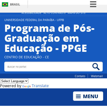
BRASIL
Simplifique!
ACESSIBILIDADE
ALTO CONTRASTE
MAPA DO SITE
Comunica BR
UNIVERSIDADE FEDERAL DA PARAÍBA - UFPB
Programa de Pós-
Participe
Graduação em
Acesso à informação
Educação - PPGE
Legislação
Canais
CENTRO DE EDUCAÇÃO - CE
Buscar no portal
Bus
Contato
Webmail
Powered by
Translate