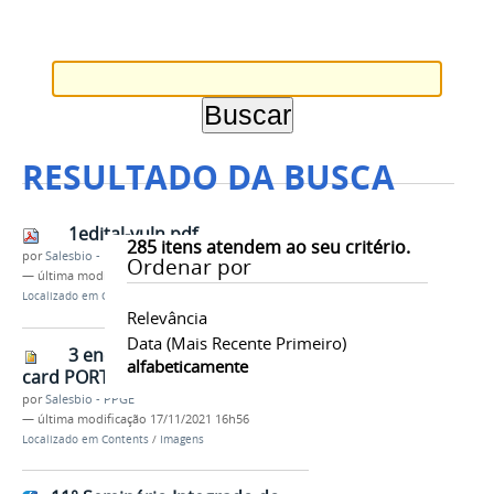
RESULTADO DA BUSCA
1edital-vuln.pdf
285
itens atendem ao seu critério.
por
Salesbio - PPGE
Ordenar por
—
última modificação
06/12/2021 10h16
Localizado em
Contents
/
Documentos
Relevância
Data (mais Recente Primeiro)
3 encontro AMÉRICA LATINA
alfabeticamente
card PORTUGUÊS.jpeg
por
Salesbio - PPGE
—
última modificação
17/11/2021 16h56
Localizado em
Contents
/
Imagens