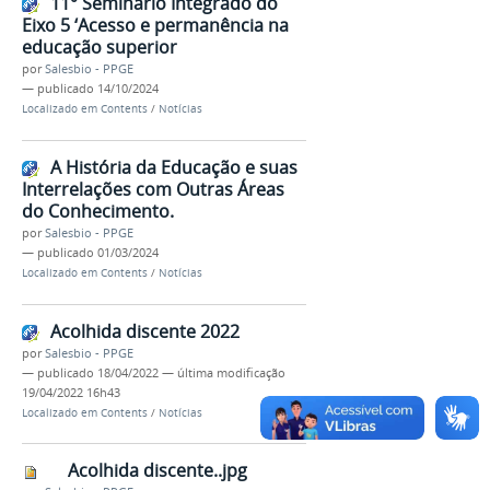
11° Seminário Integrado do
Eixo 5 ‘Acesso e permanência na
educação superior
por
Salesbio - PPGE
—
publicado
14/10/2024
Localizado em
Contents
/
Notícias
A História da Educação e suas
Interrelações com Outras Áreas
do Conhecimento.
por
Salesbio - PPGE
—
publicado
01/03/2024
Localizado em
Contents
/
Notícias
Acolhida discente 2022
por
Salesbio - PPGE
—
publicado
18/04/2022
—
última modificação
19/04/2022 16h43
Localizado em
Contents
/
Notícias
Acolhida discente..jpg