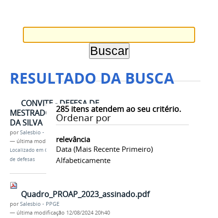
RESULTADO DA BUSCA
CONVITE - DEFESA DE
285
itens atendem ao seu critério.
MESTRADO DE THAMYRES RIBEIRO
Ordenar por
DA SILVA
por
Salesbio - PPGE
relevância
—
última modificação
23/11/2021 10h06
Data (mais Recente Primeiro)
Localizado em
Contents
/
…
/
Institucional
/
Convites
Alfabeticamente
de defesas
Quadro_PROAP_2023_assinado.pdf
por
Salesbio - PPGE
—
última modificação
12/08/2024 20h40