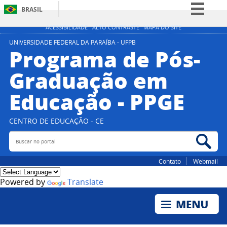
BRASIL
Simplifique!
ACESSIBILIDADE
ALTO CONTRASTE
MAPA DO SITE
Comunica BR
UNIVERSIDADE FEDERAL DA PARAÍBA - UFPB
Programa de Pós-
Participe
Graduação em
Acesso à informação
Educação - PPGE
Legislação
Canais
CENTRO DE EDUCAÇÃO - CE
Buscar no portal
Bus
Contato
Webmail
Powered by
Translate