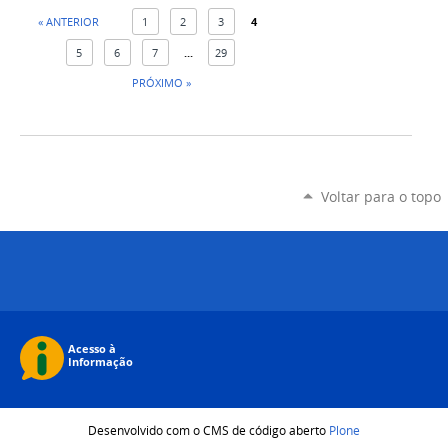
« ANTERIOR
1
2
3
4
5
6
7
...
29
PRÓXIMO »
Voltar para o topo
Desenvolvido com o CMS de código aberto
Plone