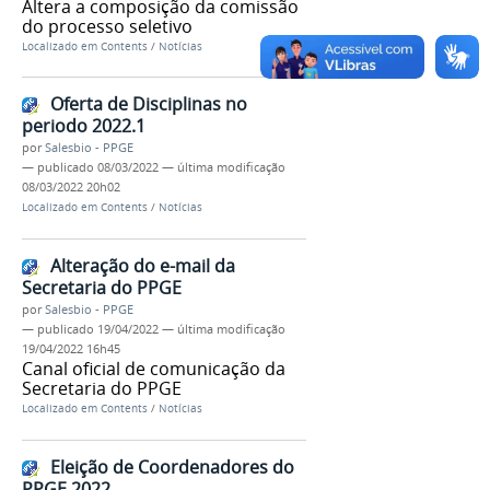
Altera a composição da comissão
do processo seletivo
Localizado em
Contents
/
Notícias
Oferta de Disciplinas no
periodo 2022.1
por
Salesbio - PPGE
—
publicado
08/03/2022
—
última modificação
08/03/2022 20h02
Localizado em
Contents
/
Notícias
Alteração do e-mail da
Secretaria do PPGE
por
Salesbio - PPGE
—
publicado
19/04/2022
—
última modificação
19/04/2022 16h45
Canal oficial de comunicação da
Secretaria do PPGE
Localizado em
Contents
/
Notícias
Eleição de Coordenadores do
PPGE 2022