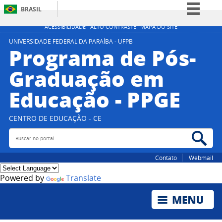
BRASIL
Simplifique!
ACESSIBILIDADE
ALTO CONTRASTE
MAPA DO SITE
Comunica BR
UNIVERSIDADE FEDERAL DA PARAÍBA - UFPB
Programa de Pós-
Participe
Graduação em
Acesso à informação
Educação - PPGE
Legislação
Canais
CENTRO DE EDUCAÇÃO - CE
Buscar no portal
Bus
Contato
Webmail
Powered by
Translate