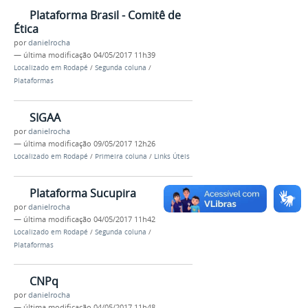
Plataforma Brasil - Comitê de
Ética
por
danielrocha
—
última modificação
04/05/2017 11h39
Localizado em
Rodapé
/
Segunda coluna
/
Plataformas
SIGAA
por
danielrocha
—
última modificação
09/05/2017 12h26
Localizado em
Rodapé
/
Primeira coluna
/
Links Úteis
Plataforma Sucupira
por
danielrocha
—
última modificação
04/05/2017 11h42
Localizado em
Rodapé
/
Segunda coluna
/
Plataformas
CNPq
por
danielrocha
—
última modificação
04/05/2017 11h48