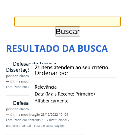
RESULTADO DA BUSCA
Defesas de Teses e
21
itens atendem ao seu critério.
Dissertações
Ordenar por
por
danielrocha
—
última modificação
10/06/2020 00h03
Relevância
Localizado em
Contents
/
Menu
/
Serviços
Data (mais Recente Primeiro)
Alfabeticamente
Defesas (Resumo SIGAA)
por
danielrocha
—
última modificação
28/12/2022 10h09
Localizado em
Contents
/
…
/
Institucional
/
Biblioteca Virtual - Teses e Dissertações