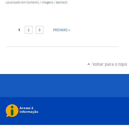
Localizado em
Contents
/
Imagens
/
Banners
1
2
3
PRÓXIMO »
Voltar para o topo