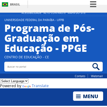
BRASIL
Simplifique!
ACESSIBILIDADE
ALTO CONTRASTE
MAPA DO SITE
Comunica BR
UNIVERSIDADE FEDERAL DA PARAÍBA - UFPB
Programa de Pós-
Participe
Graduação em
Acesso à informação
Educação - PPGE
Legislação
Canais
CENTRO DE EDUCAÇÃO - CE
Buscar no portal
Bus
Contato
Webmail
Powered by
Translate