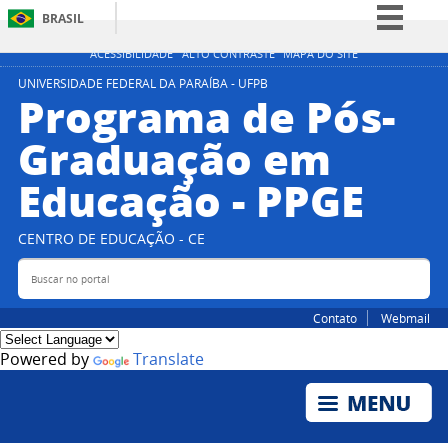
BRASIL
Simplifique!
ACESSIBILIDADE
ALTO CONTRASTE
MAPA DO SITE
Comunica BR
UNIVERSIDADE FEDERAL DA PARAÍBA - UFPB
Programa de Pós-
Participe
Graduação em
Acesso à informação
Educação - PPGE
Legislação
Canais
CENTRO DE EDUCAÇÃO - CE
Buscar no portal
Bus
Contato
Webmail
Powered by
Translate