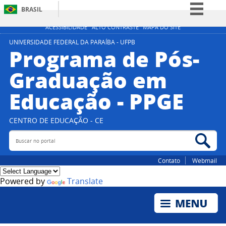
BRASIL
Simplifique!
ACESSIBILIDADE
ALTO CONTRASTE
MAPA DO SITE
Comunica BR
UNIVERSIDADE FEDERAL DA PARAÍBA - UFPB
Programa de Pós-
Participe
Graduação em
Acesso à informação
Educação - PPGE
Legislação
Canais
CENTRO DE EDUCAÇÃO - CE
Buscar no portal
Bus
Contato
Webmail
Powered by
Translate