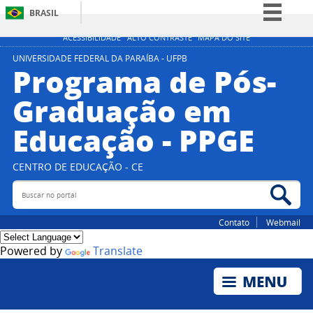
BRASIL
Simplifique!
ACESSIBILIDADE
ALTO CONTRASTE
MAPA DO SITE
Comunica BR
UNIVERSIDADE FEDERAL DA PARAÍBA - UFPB
Programa de Pós-
Participe
Graduação em
Acesso à informação
Educação - PPGE
Legislação
Canais
CENTRO DE EDUCAÇÃO - CE
Buscar no portal
Bus
Contato
Webmail
Powered by
Translate