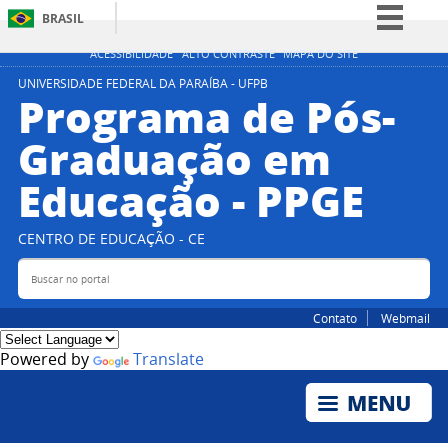
BRASIL
Simplifique!
ACESSIBILIDADE
ALTO CONTRASTE
MAPA DO SITE
Comunica BR
UNIVERSIDADE FEDERAL DA PARAÍBA - UFPB
Programa de Pós-
Participe
Graduação em
Acesso à informação
Educação - PPGE
Legislação
Canais
CENTRO DE EDUCAÇÃO - CE
Buscar no portal
Bus
Contato
Webmail
Powered by
Translate