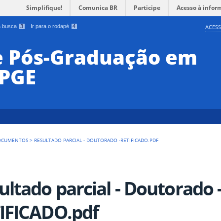
Simplifique!
Comunica BR
Participe
Acesso à infor
 a busca
3
Ir para o rodapé
4
ACESS
e Pós-Graduação em
PPGE
OCUMENTOS
>
RESULTADO PARCIAL - DOUTORADO -RETIFICADO.PDF
ultado parcial - Doutorado 
IFICADO.pdf