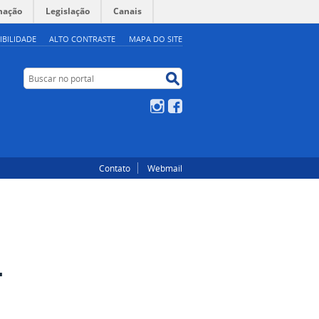
mação
Legislação
Canais
IBILIDADE
ALTO CONTRASTE
MAPA DO SITE
Buscar no portal
Buscar no portal
Instagram
Facebook
Contato
Webmail
-