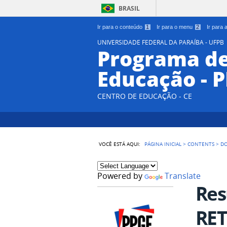
BRASIL
Ir para o conteúdo
1
Ir para o menu
2
Ir para
UNIVERSIDADE FEDERAL DA PARAÍBA - UFPB
Programa d
Educação - 
CENTRO DE EDUCAÇÃO - CE
VOCÊ ESTÁ AQUI:
PÁGINA INICIAL
>
CONTENTS
>
D
Powered by
Translate
Res
RET