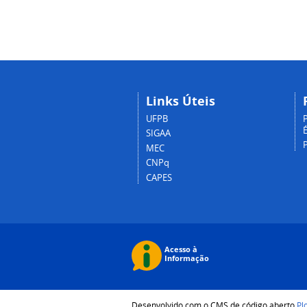
Links Úteis
UFPB
P
É
SIGAA
MEC
CNPq
CAPES
Desenvolvido com o CMS de código aberto
Pl