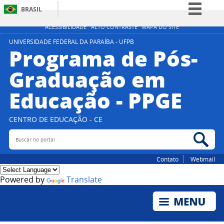
BRASIL
Simplifique!
ACESSIBILIDADE
ALTO CONTRASTE
MAPA DO SITE
Comunica BR
UNIVERSIDADE FEDERAL DA PARAÍBA - UFPB
Programa de Pós-
Participe
Graduação em
Acesso à informação
Educação - PPGE
Legislação
Canais
CENTRO DE EDUCAÇÃO - CE
Buscar no portal
Bus
Contato
Webmail
Powered by
Translate