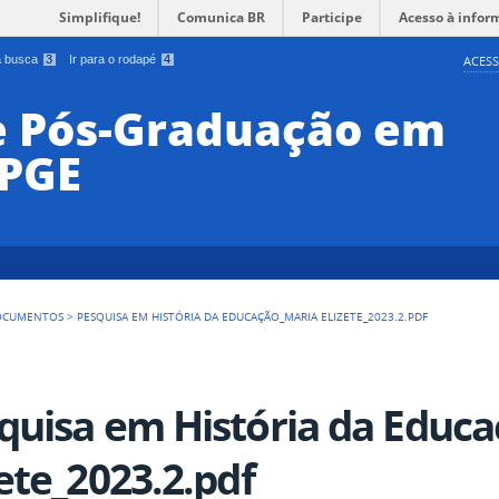
Simplifique!
Comunica BR
Participe
Acesso à infor
 a busca
3
Ir para o rodapé
4
ACESS
e Pós-Graduação em
PPGE
OCUMENTOS
>
PESQUISA EM HISTÓRIA DA EDUCAÇÃO_MARIA ELIZETE_2023.2.PDF
quisa em História da Educ
zete_2023.2.pdf