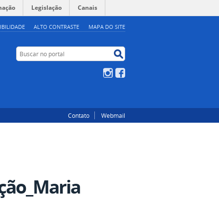
mação
Legislação
Canais
IBILIDADE
ALTO CONTRASTE
MAPA DO SITE
Buscar no portal
Buscar no portal
Instagram
Facebook
Contato
Webmail
ação_Maria