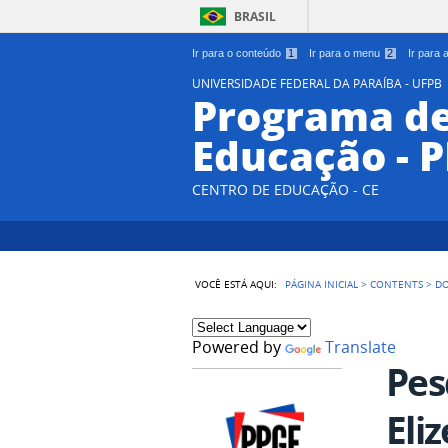
BRASIL
Ir para o conteúdo
1
Ir para o menu
2
Ir para
UNIVERSIDADE FEDERAL DA PARAÍBA - UFPB
Programa d
Educação - 
CENTRO DE EDUCAÇÃO - CE
VOCÊ ESTÁ AQUI:
PÁGINA INICIAL
>
CONTENTS
>
D
Powered by
Translate
Pes
Eli