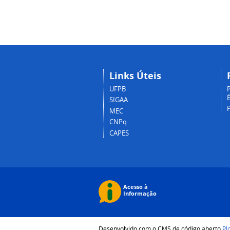
Links Úteis
UFPB
P
É
SIGAA
MEC
CNPq
CAPES
Desenvolvido com o CMS de código aberto
Pl