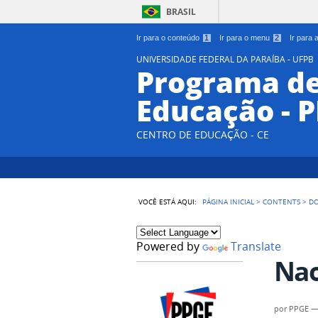
BRASIL
Ir para o conteúdo
1
Ir para o menu
2
Ir para
UNIVERSIDADE FEDERAL DA PARAÍBA - UFPB
Programa d
Educação - 
CENTRO DE EDUCAÇÃO - CE
VOCÊ ESTÁ AQUI:
PÁGINA INICIAL
>
CONTENTS
>
D
Powered by
Translate
Nao
por
PPGE