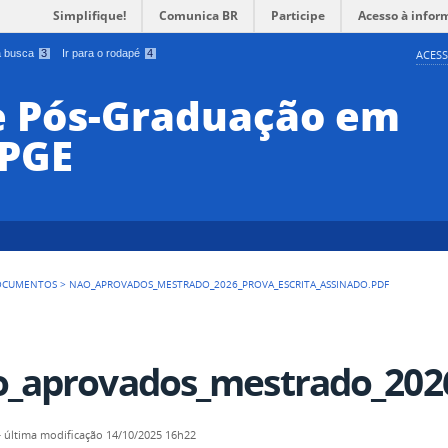
Simplifique!
Comunica BR
Participe
Acesso à infor
 a busca
3
Ir para o rodapé
4
ACESS
e Pós-Graduação em
PPGE
OCUMENTOS
>
NAO_APROVADOS_MESTRADO_2026_PROVA_ESCRITA_ASSINADO.PDF
_aprovados_mestrado_2026_
—
última modificação
14/10/2025 16h22