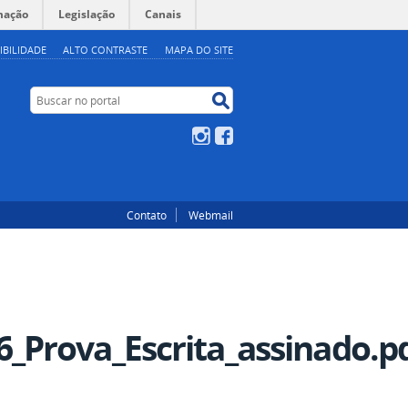
mação
Legislação
Canais
IBILIDADE
ALTO CONTRASTE
MAPA DO SITE
Buscar no portal
Buscar no portal
Instagram
Facebook
Contato
Webmail
Prova_Escrita_assinado.p