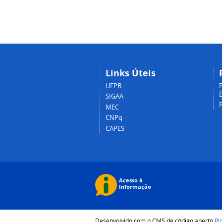
Links Úteis
UFPB
P
É
SIGAA
MEC
CNPq
CAPES
Desenvolvido com o CMS de código aberto
Pl