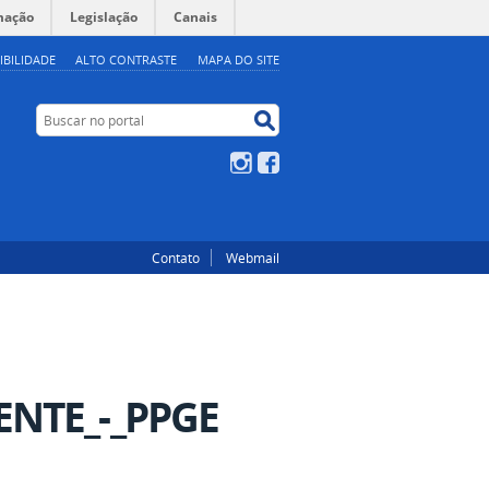
mação
Legislação
Canais
IBILIDADE
ALTO CONTRASTE
MAPA DO SITE
Buscar no portal
Buscar no portal
Instagram
Facebook
Contato
Webmail
ENTE_-_PPGE