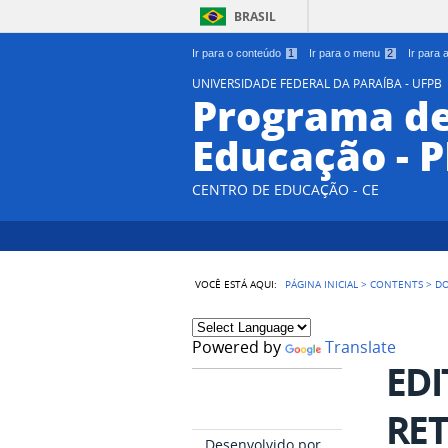
BRASIL
Ir para o conteúdo
1
Ir para o menu
2
Ir para
UNIVERSIDADE FEDERAL DA PARAÍBA - UFPB
Programa d
Educação - 
CENTRO DE EDUCAÇÃO - CE
VOCÊ ESTÁ AQUI:
PÁGINA INICIAL
>
CONTENTS
>
D
Powered by
Translate
EDI
RET
Desenvolvido por