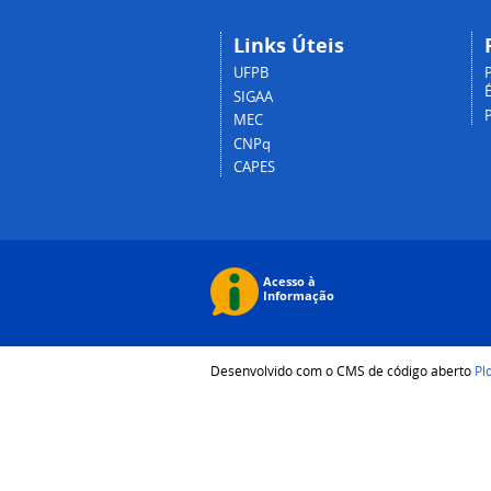
Links Úteis
UFPB
P
É
SIGAA
MEC
CNPq
CAPES
Desenvolvido com o CMS de código aberto
Pl