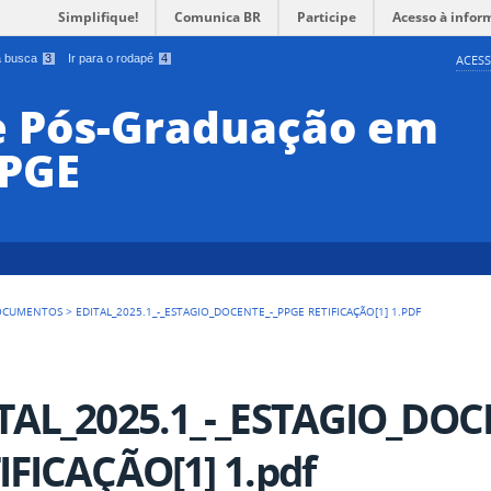
Simplifique!
Comunica BR
Participe
Acesso à infor
 a busca
3
Ir para o rodapé
4
ACESS
e Pós-Graduação em
PPGE
OCUMENTOS
>
EDITAL_2025.1_-_ESTAGIO_DOCENTE_-_PPGE RETIFICAÇÃO[1] 1.PDF
TAL_2025.1_-_ESTAGIO_DOC
IFICAÇÃO[1] 1.pdf