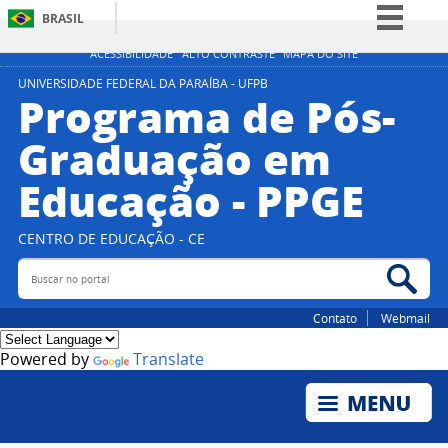
BRASIL
Simplifique!
ACESSIBILIDADE
ALTO CONTRASTE
MAPA DO SITE
Comunica BR
UNIVERSIDADE FEDERAL DA PARAÍBA - UFPB
Programa de Pós-
Participe
Graduação em
Acesso à informação
Educação - PPGE
Legislação
Canais
CENTRO DE EDUCAÇÃO - CE
Buscar no portal
Bus
Contato
Webmail
Powered by
Translate