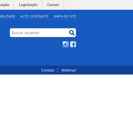
mação
Legislação
Canais
IBILIDADE
ALTO CONTRASTE
MAPA DO SITE
Buscar no portal
Buscar no portal
Instagram
Facebook
Contato
Webmail