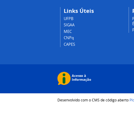
Links Úteis
UFPB
P
É
SIGAA
MEC
CNPq
CAPES
Desenvolvido com o CMS de código aberto
Pl