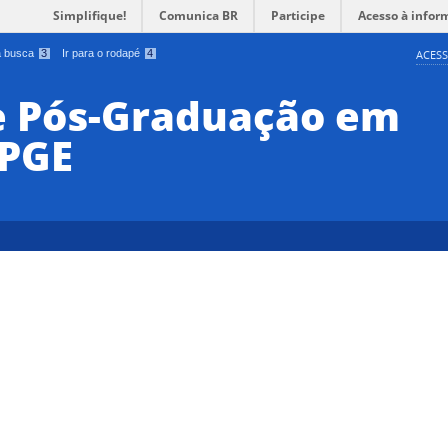
Simplifique!
Comunica BR
Participe
Acesso à infor
 a busca
3
Ir para o rodapé
4
ACESS
e Pós-Graduação em
PPGE