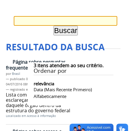
RESULTADO DA BUSCA
Página sobre perguntas
3
itens atendem ao seu critério.
frequentes
Ordenar por
por
Brasil
—
publicado
04/06/2013
—
última modificação
relevância
04/07/2016 08h11
Data (mais Recente Primeiro)
— registrado em:
tag 1
,
tag 2
,
tag 3
Lista com perguntas que
Alfabeticamente
esclareçam como é a atuação
daquele órgão dentro da
estrutura do governo federal
Localizado em
Acesso à Informação