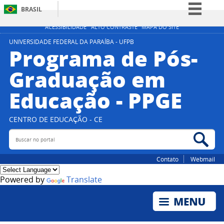
BRASIL
Simplifique!
ACESSIBILIDADE
ALTO CONTRASTE
MAPA DO SITE
Comunica BR
UNIVERSIDADE FEDERAL DA PARAÍBA - UFPB
Programa de Pós-
Participe
Graduação em
Acesso à informação
Educação - PPGE
Legislação
Canais
CENTRO DE EDUCAÇÃO - CE
Buscar no portal
Bus
Contato
Webmail
Powered by
Translate