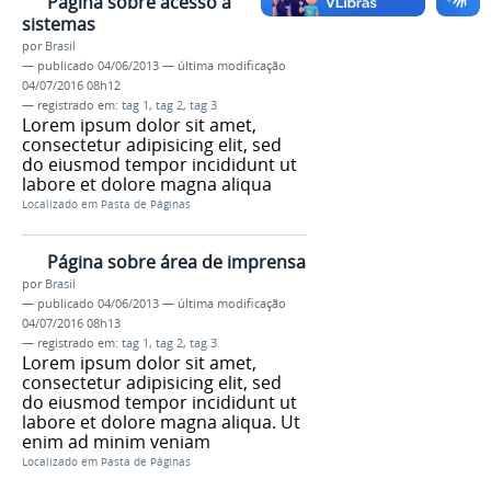
Página sobre acesso a
sistemas
por
Brasil
—
publicado
04/06/2013
—
última modificação
04/07/2016 08h12
— registrado em:
tag 1
,
tag 2
,
tag 3
Lorem ipsum dolor sit amet,
consectetur adipisicing elit, sed
do eiusmod tempor incididunt ut
labore et dolore magna aliqua
Localizado em
Pasta de Páginas
Página sobre área de imprensa
por
Brasil
—
publicado
04/06/2013
—
última modificação
04/07/2016 08h13
— registrado em:
tag 1
,
tag 2
,
tag 3
Lorem ipsum dolor sit amet,
consectetur adipisicing elit, sed
do eiusmod tempor incididunt ut
labore et dolore magna aliqua. Ut
enim ad minim veniam
Localizado em
Pasta de Páginas