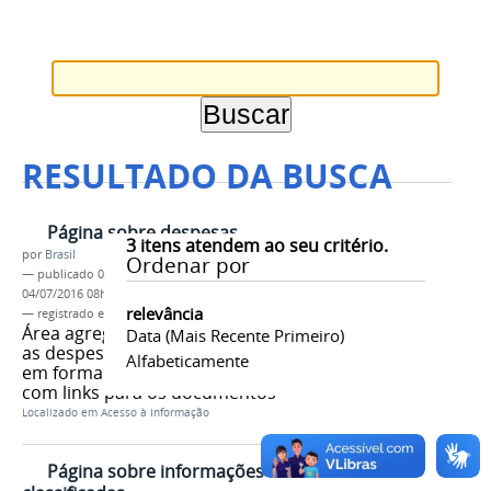
RESULTADO DA BUSCA
Página sobre despesas
3
itens atendem ao seu critério.
por
Brasil
Ordenar por
—
publicado
04/06/2013
—
última modificação
04/07/2016 08h11
relevância
— registrado em:
tag 1
,
tag 2
,
tag 3
,
tag 4
,
tag 5
Área agrega os documentos com
Data (mais Recente Primeiro)
as despesas do órgão. Podem vir
Alfabeticamente
em forma de lista ou em em texto
com links para os documentos
Localizado em
Acesso à Informação
Página sobre informações