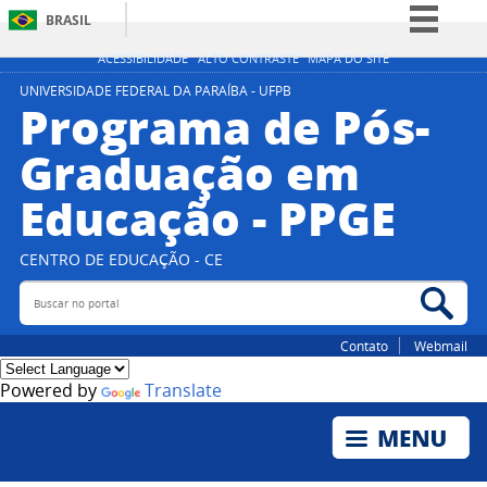
BRASIL
Simplifique!
ACESSIBILIDADE
ALTO CONTRASTE
MAPA DO SITE
Comunica BR
UNIVERSIDADE FEDERAL DA PARAÍBA - UFPB
Programa de Pós-
Participe
Graduação em
Acesso à informação
Educação - PPGE
Legislação
Canais
CENTRO DE EDUCAÇÃO - CE
Buscar no portal
Bus
Contato
Webmail
Powered by
Translate