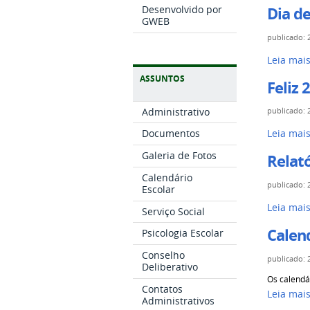
Desenvolvido por
Dia d
GWEB
publicado
:
Leia mai
ASSUNTOS
Feliz 
Administrativo
publicado
:
Documentos
Leia mai
Galeria de Fotos
Relató
Calendário
publicado
:
Escolar
Leia mai
Serviço Social
Calend
Psicologia Escolar
Conselho
publicado
:
Deliberativo
Os calendá
Contatos
Leia mai
Administrativos