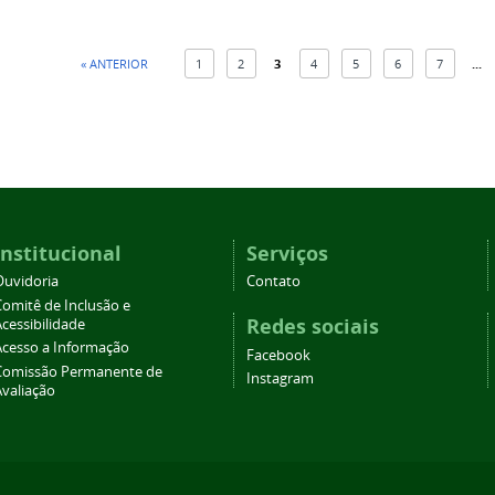
« ANTERIOR
1
2
3
4
5
6
7
...
Institucional
Serviços
Ouvidoria
Contato
Comitê de Inclusão e
Redes sociais
cessibilidade
Acesso a Informação
Facebook
Comissão Permanente de
Instagram
Avaliação