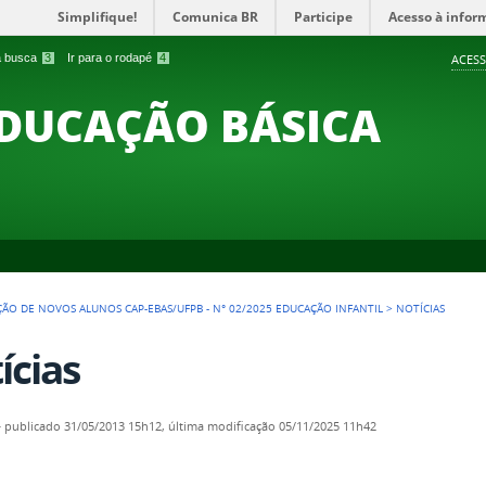
Simplifique!
Comunica BR
Participe
Acesso à infor
 a busca
3
Ir para o rodapé
4
ACESS
EDUCAÇÃO BÁSICA
ÇÃO DE NOVOS ALUNOS CAP-EBAS/UFPB - N° 02/2025 EDUCAÇÃO INFANTIL
>
NOTÍCIAS
ícias
—
publicado
31/05/2013 15h12,
última modificação
05/11/2025 11h42