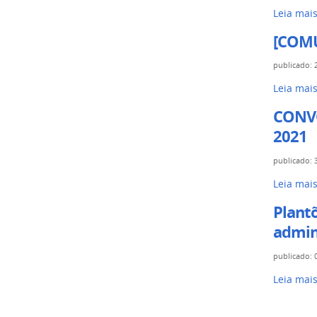
Leia mai
[COMU
publicado
:
Leia mai
CONVO
2021
publicado
:
Leia mai
Plantõ
admin
publicado
:
Leia mai