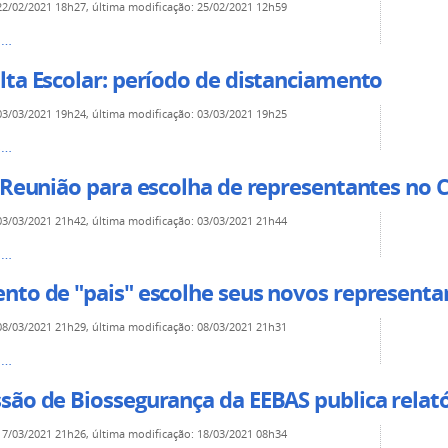
22/02/2021 18h27
,
última modificação
:
25/02/2021 12h59
s…
lta Escolar: período de distanciamento
03/03/2021 19h24
,
última modificação
:
03/03/2021 19h25
s…
 Reunião para escolha de representantes no 
03/03/2021 21h42
,
última modificação
:
03/03/2021 21h44
s…
nto de "pais" escolhe seus novos representa
08/03/2021 21h29
,
última modificação
:
08/03/2021 21h31
s…
são de Biossegurança da EEBAS publica relató
17/03/2021 21h26
,
última modificação
:
18/03/2021 08h34