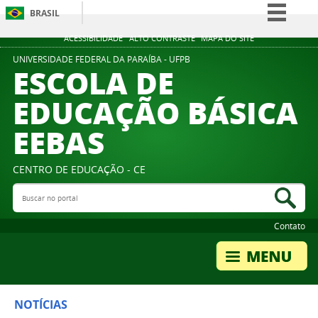
BRASIL
Simplifique!
ACESSIBILIDADE
ALTO CONTRASTE
MAPA DO SITE
Comunica BR
UNIVERSIDADE FEDERAL DA PARAÍBA - UFPB
ESCOLA DE
Participe
EDUCAÇÃO BÁSICA
Acesso à informação
EEBAS
Legislação
Canais
CENTRO DE EDUCAÇÃO - CE
Buscar no portal
Bus
Contato
NOTÍCIAS