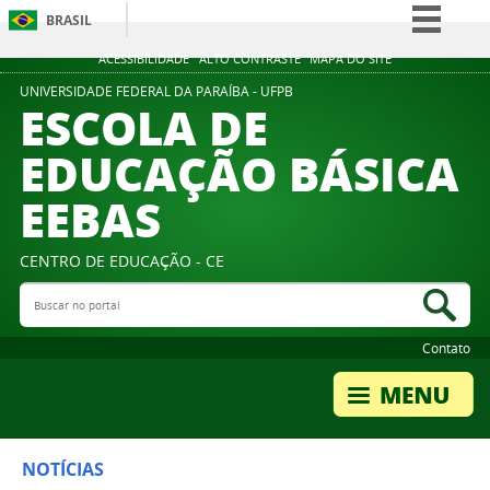
BRASIL
Simplifique!
ACESSIBILIDADE
ALTO CONTRASTE
MAPA DO SITE
Comunica BR
UNIVERSIDADE FEDERAL DA PARAÍBA - UFPB
ESCOLA DE
Participe
EDUCAÇÃO BÁSICA
Acesso à informação
EEBAS
Legislação
Canais
CENTRO DE EDUCAÇÃO - CE
Buscar no portal
Bus
Contato
NOTÍCIAS