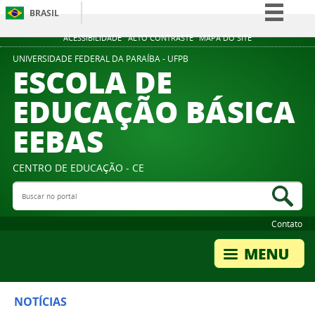
BRASIL
Simplifique!
ACESSIBILIDADE
ALTO CONTRASTE
MAPA DO SITE
Comunica BR
UNIVERSIDADE FEDERAL DA PARAÍBA - UFPB
ESCOLA DE
Participe
EDUCAÇÃO BÁSICA
Acesso à informação
EEBAS
Legislação
Canais
CENTRO DE EDUCAÇÃO - CE
Buscar no portal
Bus
Contato
NOTÍCIAS