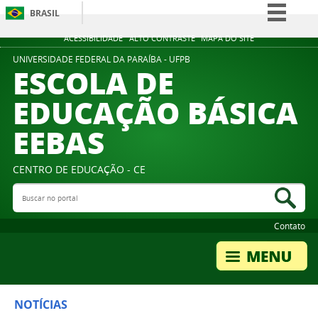
BRASIL
Simplifique!
ACESSIBILIDADE
ALTO CONTRASTE
MAPA DO SITE
Comunica BR
UNIVERSIDADE FEDERAL DA PARAÍBA - UFPB
ESCOLA DE
Participe
EDUCAÇÃO BÁSICA
Acesso à informação
EEBAS
Legislação
Canais
CENTRO DE EDUCAÇÃO - CE
Buscar no portal
Bus
Contato
NOTÍCIAS