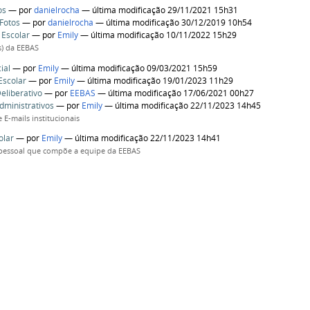
os
—
por
danielrocha
— última modificação 29/11/2021 15h31
 Fotos
—
por
danielrocha
— última modificação 30/12/2019 10h54
 Escolar
—
por
Emily
— última modificação 10/11/2022 15h29
s) da EEBAS
ial
—
por
Emily
— última modificação 09/03/2021 15h59
Escolar
—
por
Emily
— última modificação 19/01/2023 11h29
eliberativo
—
por
EEBAS
— última modificação 17/06/2021 00h27
dministrativos
—
por
Emily
— última modificação 22/11/2023 14h45
e E-mails institucionais
olar
—
por
Emily
— última modificação 22/11/2023 14h41
pessoal que compõe a equipe da EEBAS