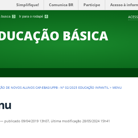
Simplifique!
Comunica BR
Participe
Acesso à infor
 a busca
3
Ir para o rodapé
4
ACESS
EDUCAÇÃO BÁSICA
ÇÃO DE NOVOS ALUNOS CAP-EBAS/UFPB - N° 02/2025 EDUCAÇÃO INFANTIL
>
MENU
nu
—
publicado
09/04/2019 13h07,
última modificação
28/05/2024 15h41