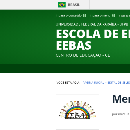
BRASIL
Ir para o conteúdo
1
Ir para o menu
2
Ir para
UNIVERSIDADE FEDERAL DA PARAÍBA - UFPB
ESCOLA DE 
EEBAS
CENTRO DE EDUCAÇÃO - CE
VOCÊ ESTÁ AQUI:
PÁGINA INICIAL
>
EDITAL DE SELE
Me
por
mateus