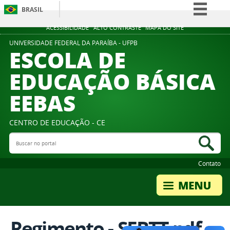
BRASIL
Simplifique!
ACESSIBILIDADE
ALTO CONTRASTE
MAPA DO SITE
Comunica BR
UNIVERSIDADE FEDERAL DA PARAÍBA - UFPB
ESCOLA DE
Participe
EDUCAÇÃO BÁSICA
Acesso à informação
EEBAS
Legislação
Canais
CENTRO DE EDUCAÇÃO - CE
Buscar no portal
Bus
Contato
Regimento - SEBTT.pdf