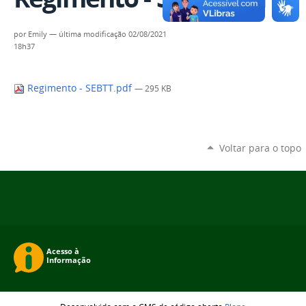
por
Emily
—
última modificação
02/08/2021
18h37
Regimento - SEBTT.pdf
— 295 KB
Voltar para o topo