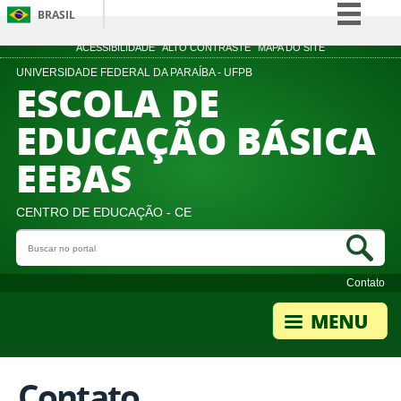
BRASIL
Simplifique!
ACESSIBILIDADE
ALTO CONTRASTE
MAPA DO SITE
Comunica BR
UNIVERSIDADE FEDERAL DA PARAÍBA - UFPB
ESCOLA DE
Participe
EDUCAÇÃO BÁSICA
Acesso à informação
EEBAS
Legislação
Canais
CENTRO DE EDUCAÇÃO - CE
Buscar no portal
Bus
Contato
Contato