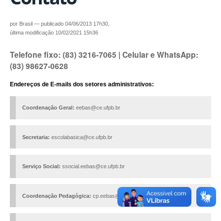
por
Brasil
—
publicado
04/06/2013 17h30,
última modificação
10/02/2021 15h36
Telefone fixo: (83) 3216-7065 | Celular e WhatsApp:
(83) 98627-0628
Endereços de E-mails dos setores administrativos:
Coordenação Geral:
eebas@ce.ufpb.br
Secretaria:
escolabasica@ce.ufpb.br
Serviço Social:
ssocial.eebas@ce.ufpb.br
Coordenação Pedagógica:
cp.eebas@ce.ufpb.br