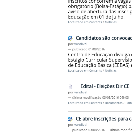
Inscritos concorrem a vagas
obrigatório (Bolsa-Estágio) 
aviso de abertura das inscri
Educação em 01 de julho.
Localizado em
Contents
/
Notícias
Candidatos são convocado
por
vandivel
—
publicado
01/08/2016
Centro de Educação divulga 
Estágio Curricular Supervisi
de Educação Básica (EEBAS) e
Localizado em
Contents
/
Notícias
Edital - Eleições Dir CE
por
vandivel
—
última modificação
03/08/2016 09h03
Localizado em
Contents
/
Documentos
/
Edit
CE abre inscrições para c
por
vandivel
—
publicado
03/08/2016
—
última modifi