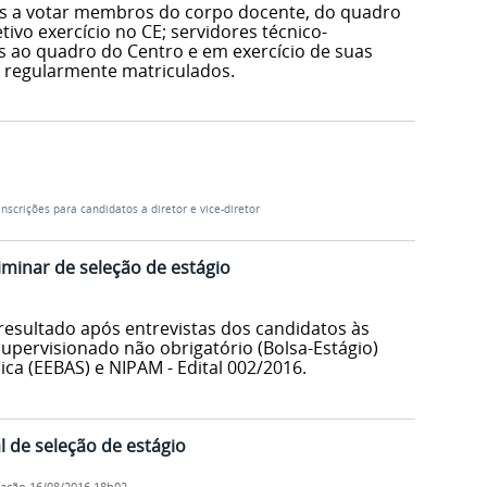
os a votar membros do corpo docente, do quadro
vo exercício no CE; servidores técnico-
s ao quadro do Centro e em exercício de suas
 regularmente matriculados.
inscrições para candidatos a diretor e vice-diretor
iminar de seleção de estágio
resultado após entrevistas dos candidatos às
Supervisionado não obrigatório (Bolsa-Estágio)
ca (EEBAS) e NIPAM - Edital 002/2016.
l de seleção de estágio
cação
16/08/2016 18h02