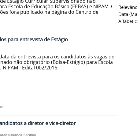
 de Estágio Curricular Supervisionado não
para Escola de Educação Básica (EEBAS) e NIPAM. O
Relevânc
ções fora publicado na página do Centro de
Data (ma
Alfabeti
s para entrevista de Estágio
data da entrevista para os candidatos às vagas de
onado não obrigatório (Bolsa-Estágio) para Escola
 NIPAM - Edital 002/2016.
ais
andidatos a diretor e vice-diretor
cação
03/08/2016 09h08