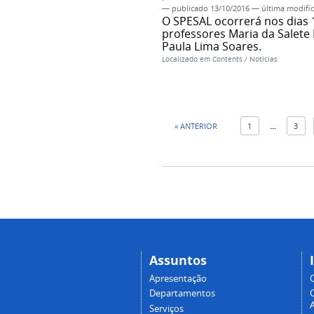
—
publicado
13/10/2016
—
última modifi
O SPESAL ocorrerá nos dias 
professores Maria da Salet
Paula Lima Soares.
Localizado em
Contents
/
Notícias
« ANTERIOR
1
...
3
Assuntos
Apresentação
Departamentos
A
Serviços