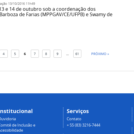
cação
13/10/2016 11h49
13 e 14 de outubro sob a coordenação dos
e Barboza de Farias (MPPGAV/CE/UFPB) e Swamy de
4
5
6
7
8
9
...
61
PRÓXIMO »
Institucional
Serviços
Ouvidoria
Contato
Comitê de Inclusão e
+ 55 (83) 3216-7444
cessibilidade