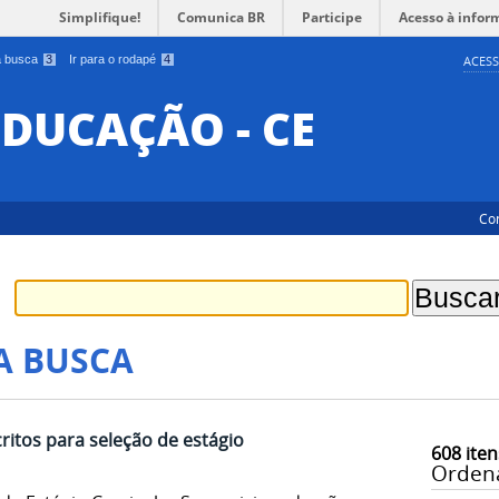
Simplifique!
Comunica BR
Participe
Acesso à infor
 a busca
3
Ir para o rodapé
4
ACESS
EDUCAÇÃO - CE
Co
A BUSCA
ritos para seleção de estágio
608
iten
Orden