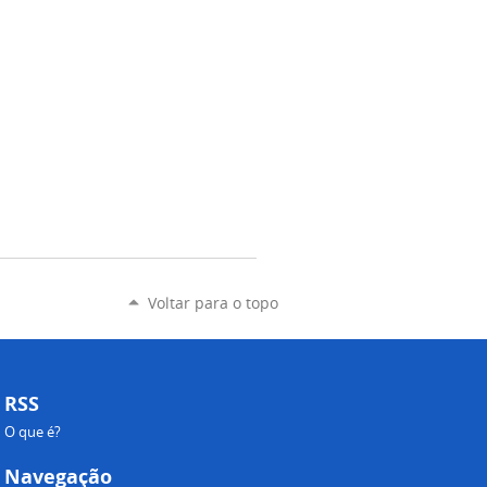
Voltar para o topo
RSS
O que é?
Navegação