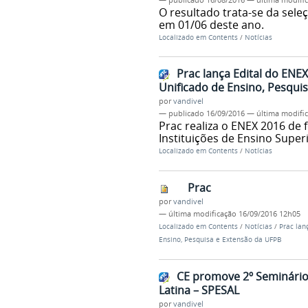
O resultado trata-se da sele
em 01/06 deste ano.
Localizado em
Contents
/
Notícias
Prac lança Edital do ENE
Unificado de Ensino, Pesqui
por
vandivel
—
publicado
16/09/2016
—
última modifi
Prac realiza o ENEX 2016 de 
Instituições de Ensino Super
Localizado em
Contents
/
Notícias
Prac
por
vandivel
—
última modificação
16/09/2016 12h05
Localizado em
Contents
/
Notícias
/
Prac lan
Ensino, Pesquisa e Extensão da UFPB
CE promove 2º Seminário
Latina – SPESAL
por
vandivel