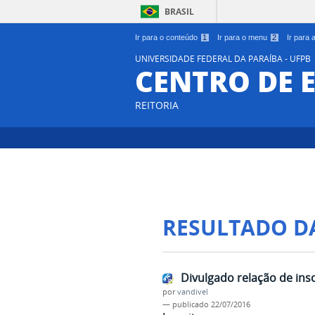
BRASIL
Ir para o conteúdo
1
Ir para o menu
2
Ir para
UNIVERSIDADE FEDERAL DA PARAÍBA - UFPB
CENTRO DE 
REITORIA
RESULTADO D
Divulgado relação de insc
por
vandivel
—
publicado
22/07/2016