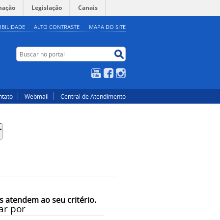
mação
Legislação
Canais
IBILIDADE
ALTO CONTRASTE
MAPA DO SITE
Buscar no portal
Buscar no portal
YouTube
Facebook
Instagram
ntato
Webmail
Central de Atendimento
s atendem ao seu critério.
ar por