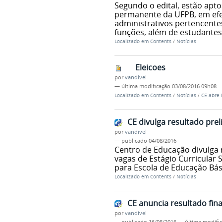
Segundo o edital, estão apt
permanente da UFPB, em efeti
administrativos pertencente
funções, além de estudantes
Localizado em
Contents
/
Notícias
Eleicoes
por
vandivel
—
última modificação
03/08/2016 09h08
Localizado em
Contents
/
Notícias
/
CE abre 
CE divulga resultado prel
por
vandivel
—
publicado
04/08/2016
Centro de Educação divulga 
vagas de Estágio Curricular 
para Escola de Educação Bási
Localizado em
Contents
/
Notícias
CE anuncia resultado fina
por
vandivel
—
publicado
16/08/2016
—
última modifi