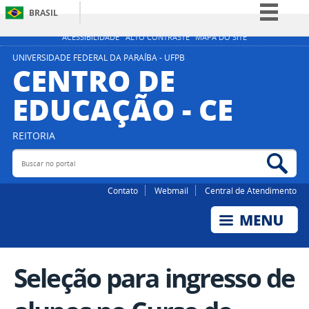
BRASIL
Simplifique!
ACESSIBILIDADE
ALTO CONTRASTE
MAPA DO SITE
Comunica BR
UNIVERSIDADE FEDERAL DA PARAÍBA - UFPB
CENTRO DE
Participe
EDUCAÇÃO - CE
Acesso à informação
Legislação
REITORIA
Canais
Buscar no portal
Bus
Contato
Webmail
Central de Atendimento
Seleção para ingresso de