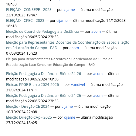
18h58
ELEIÇÃO - CONSEPE - 2023
—
por
cijame
— última modificação
23/10/2023 19h47
ELEIÇÃO - CPEC - 2023
—
por
cijame
— última modificação 14/12/2023
18h18
Eleição de Coord. de Pedagogia a Distância
—
por
acom
— última
modificação 06/05/2024 23h33
Eleição para Representantes Docentes da Coordenação de Especializção
em Educação do Campo - EAD
—
por
acom
— última modificação
07/08/2024 15h23
Eleição para Representantes Docentes da Coordenação do Curso de
Especialização Lato Sensu em Educação do Campo - EAD
Eleição Pedagogia a Distância - Biênio 24-26
—
por
acom
— última
modificação 18/09/2024 16h50
Eleicao PPGE Bienio 2024-2026
—
por
vandivel
— última modificação
31/07/2024 11h11
Eleição Pedagogia a Distância - Biênio 24-26
—
por
acom
— última
modificação 22/08/2024 23h33
Eleição - Direção CE 2024
—
por
cijame
— última modificação
10/10/2024 22h08
Eleição Direção CAp - 2025
—
por
cijame
— última modificação
27/12/2024 18h25