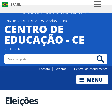
BRASIL
Simplifique!
ACESSIBILIDADE
ALTO CONTRASTE
MAPA DO SITE
Comunica BR
UNIVERSIDADE FEDERAL DA PARAÍBA - UFPB
CENTRO DE
Participe
EDUCAÇÃO - CE
Acesso à informação
Legislação
REITORIA
Canais
Buscar no portal
Bus
Contato
Webmail
Central de Atendimento
Eleições