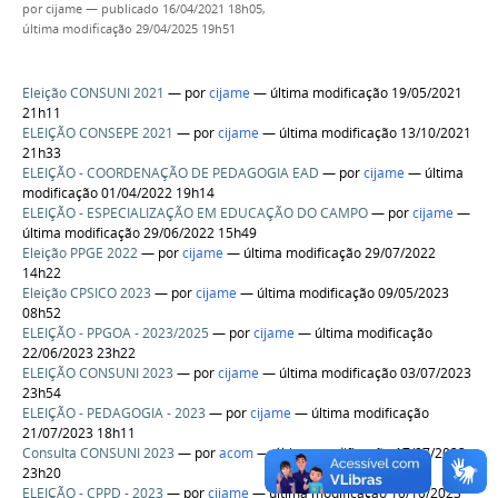
por
cijame
—
publicado
16/04/2021 18h05,
última modificação
29/04/2025 19h51
Eleição CONSUNI 2021
—
por
cijame
— última modificação 19/05/2021
21h11
ELEIÇÃO CONSEPE 2021
—
por
cijame
— última modificação 13/10/2021
21h33
ELEIÇÃO - COORDENAÇÃO DE PEDAGOGIA EAD
—
por
cijame
— última
modificação 01/04/2022 19h14
ELEIÇÃO - ESPECIALIZAÇÃO EM EDUCAÇÃO DO CAMPO
—
por
cijame
—
última modificação 29/06/2022 15h49
Eleição PPGE 2022
—
por
cijame
— última modificação 29/07/2022
14h22
Eleição CPSICO 2023
—
por
cijame
— última modificação 09/05/2023
08h52
ELEIÇÃO - PPGOA - 2023/2025
—
por
cijame
— última modificação
22/06/2023 23h22
ELEIÇÃO CONSUNI 2023
—
por
cijame
— última modificação 03/07/2023
23h54
ELEIÇÃO - PEDAGOGIA - 2023
—
por
cijame
— última modificação
21/07/2023 18h11
Consulta CONSUNI 2023
—
por
acom
— última modificação 17/07/2023
23h20
ELEIÇÃO - CPPD - 2023
—
por
cijame
— última modificação 10/10/2023