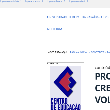
Ir para o conteúdo
1
Ir para o menu
2
Ir para a busca
3
Ir para o rodapé
4
CENTRO DE 
UNIVERSIDADE FEDERAL DA PARAÍBA - UFPB
REITORIA
VOCÊ ESTÁ AQUI:
PÁGINA INICIAL
>
CONTENTS
>
PÁ
menu
conteú
PRO
CR
VO