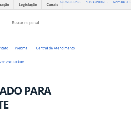
ACESSIBILIDADE
ALTO CONTRASTE
MAPA DO SITE
mação
Legislação
Canais
Buscar no portal
Buscar no portal
YouTube
Facebook
Instagram
ntato
Webmail
Central de Atendimento
ENTE VOLUNTÁRIO
CADO PARA
TE