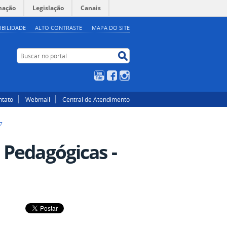
mação
Legislação
Canais
IBILIDADE
ALTO CONTRASTE
MAPA DO SITE
Buscar no portal
Buscar no portal
YouTube
Facebook
Instagram
ntato
Webmail
Central de Atendimento
7
 Pedagógicas -