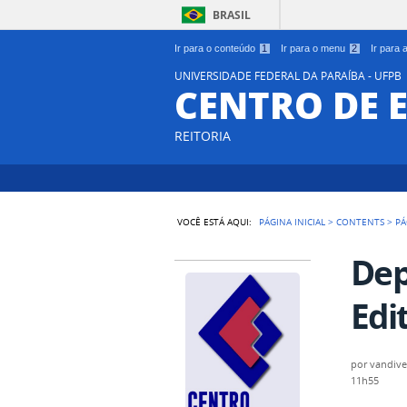
BRASIL
Ir para o conteúdo
1
Ir para o menu
2
Ir para
UNIVERSIDADE FEDERAL DA PARAÍBA - UFPB
CENTRO DE 
REITORIA
VOCÊ ESTÁ AQUI:
PÁGINA INICIAL
>
CONTENTS
>
PÁ
Dep
Edi
por
vandive
11h55