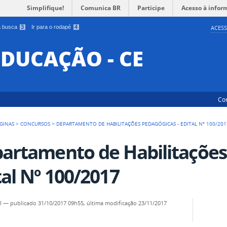
Simplifique!
Comunica BR
Participe
Acesso à infor
 a busca
3
Ir para o rodapé
4
ACESS
EDUCAÇÃO - CE
Co
GINAS
>
CONCURSOS
>
DEPARTAMENTO DE HABILITAÇÕES PEDAGÓGICAS - EDITAL Nº 100/201
artamento de Habilitações
tal Nº 100/2017
l
—
publicado
31/10/2017 09h55,
última modificação
23/11/2017