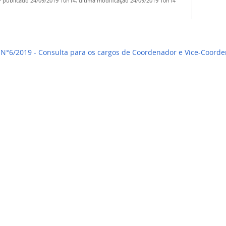
—
publicado
24/09/2019 10h14,
última modificação
24/09/2019 10h14
E N°6/2019 - Consulta para os cargos de Coordenador e Vice-Coord