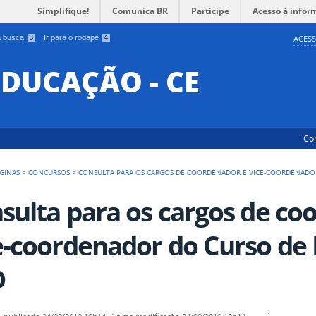
Simplifique!
Comunica BR
Participe
Acesso à infor
 a busca
3
Ir para o rodapé
4
ACESS
EDUCAÇÃO - CE
Co
GINAS
>
CONCURSOS
>
CONSULTA PARA OS CARGOS DE COORDENADOR E VICE-COORDENADOR
sulta para os cargos de co
e-coordenador do Curso de 
D