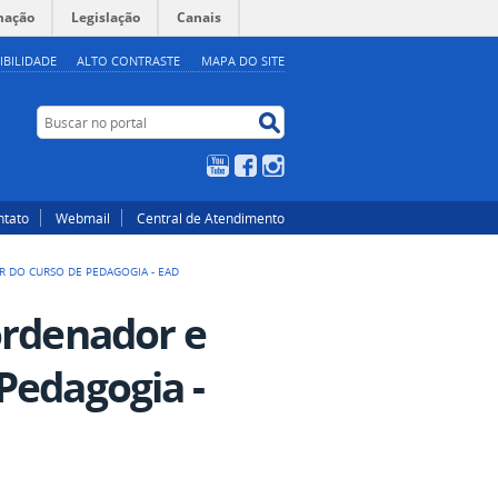
mação
Legislação
Canais
IBILIDADE
ALTO CONTRASTE
MAPA DO SITE
Buscar no portal
Buscar no portal
YouTube
Facebook
Instagram
ntato
Webmail
Central de Atendimento
 DO CURSO DE PEDAGOGIA - EAD
ordenador e
Pedagogia -