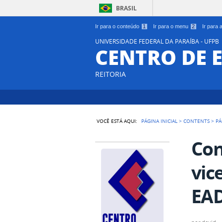
BRASIL
Ir para o conteúdo
1
Ir para o menu
2
Ir para
UNIVERSIDADE FEDERAL DA PARAÍBA - UFPB
CENTRO DE 
REITORIA
VOCÊ ESTÁ AQUI:
PÁGINA INICIAL
>
CONTENTS
>
PÁ
Con
vic
EA