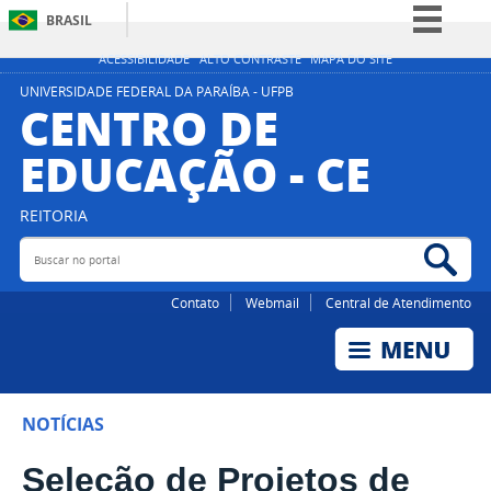
BRASIL
Simplifique!
ACESSIBILIDADE
ALTO CONTRASTE
MAPA DO SITE
Comunica BR
UNIVERSIDADE FEDERAL DA PARAÍBA - UFPB
CENTRO DE
Participe
EDUCAÇÃO - CE
Acesso à informação
Legislação
REITORIA
Canais
Buscar no portal
Bus
Contato
Webmail
Central de Atendimento
NOTÍCIAS
Seleção de Projetos de