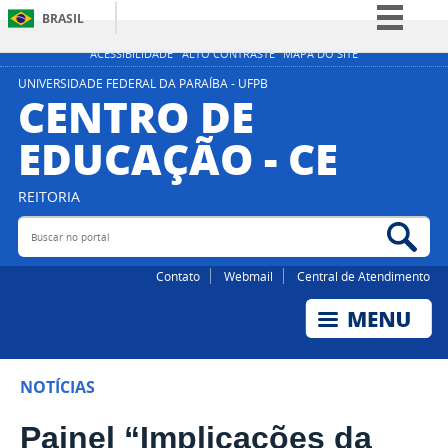
BRASIL
Simplifique!
ACESSIBILIDADE
ALTO CONTRASTE
MAPA DO SITE
Comunica BR
UNIVERSIDADE FEDERAL DA PARAÍBA - UFPB
CENTRO DE
Participe
EDUCAÇÃO - CE
Acesso à informação
Legislação
REITORIA
Canais
Buscar no portal
Bus
Contato
Webmail
Central de Atendimento
NOTÍCIAS
Painel “Implicações da