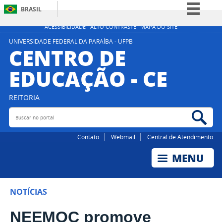
BRASIL
Simplifique!
ACESSIBILIDADE
ALTO CONTRASTE
MAPA DO SITE
Comunica BR
UNIVERSIDADE FEDERAL DA PARAÍBA - UFPB
CENTRO DE
Participe
EDUCAÇÃO - CE
Acesso à informação
Legislação
REITORIA
Canais
Buscar no portal
Bus
Contato
Webmail
Central de Atendimento
NOTÍCIAS
NEEMOC promove