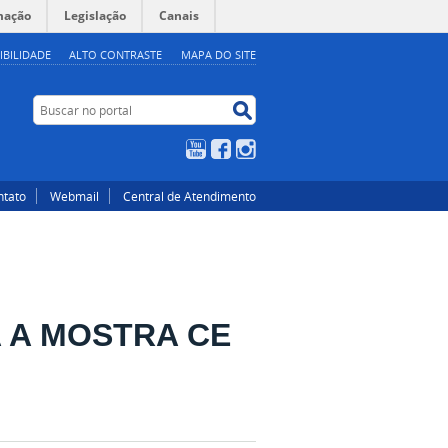
mação
Legislação
Canais
IBILIDADE
ALTO CONTRASTE
MAPA DO SITE
Buscar no portal
Buscar no portal
YouTube
Facebook
Instagram
ntato
Webmail
Central de Atendimento
 A MOSTRA CE