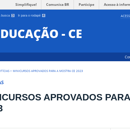
Simplifique!
Comunica BR
Participe
Acesso à infor
 a busca
3
Ir para o rodapé
4
ACESS
EDUCAÇÃO - CE
Co
TÍCIAS
>
MINICURSOS APROVADOS PARA A MOSTRA CE 2023
AS
ICURSOS APROVADOS PARA
3