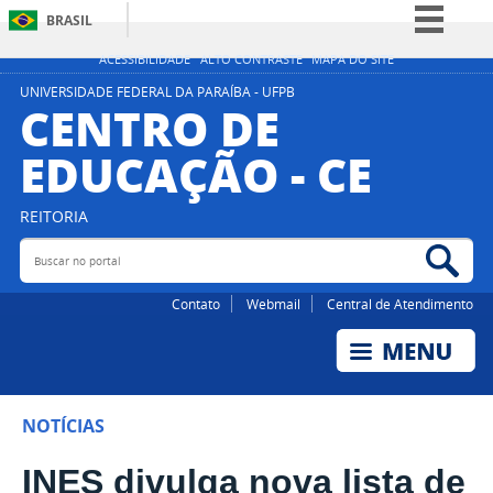
BRASIL
Simplifique!
ACESSIBILIDADE
ALTO CONTRASTE
MAPA DO SITE
Comunica BR
UNIVERSIDADE FEDERAL DA PARAÍBA - UFPB
CENTRO DE
Participe
EDUCAÇÃO - CE
Acesso à informação
Legislação
REITORIA
Canais
Buscar no portal
Bus
Contato
Webmail
Central de Atendimento
NOTÍCIAS
INES divulga nova lista de