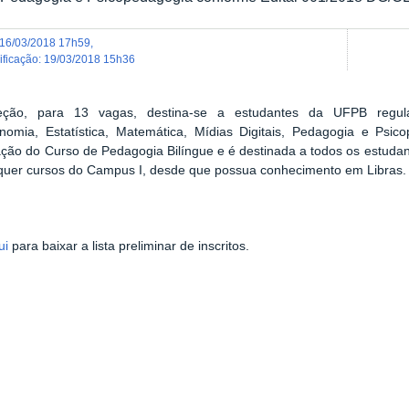
16/03/2018 17h59
,
dificação
:
19/03/2018 15h36
eção, para 13 vagas, destina-se a estudantes da UFPB regul
conomia, Estatística, Matemática, Mídias Digitais, Pedagogia e Ps
ão do Curso de Pedagogia Bilíngue e é destinada a todos os estuda
quer cursos do Campus I, desde que possua conhecimento em Libras.
ui
para baixar a lista preliminar de inscritos.