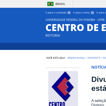
BRASIL
Ir para o conteúdo
1
Ir para o menu
2
Ir para
UNIVERSIDADE FEDERAL DA PARAÍBA - UFPB
CENTRO DE 
REITORIA
VOCÊ ESTÁ AQUI:
PÁGINA INICIAL
>
CONTENTS
>
NO
NOTÍCI
Divu
est
A seleçã
Digitais