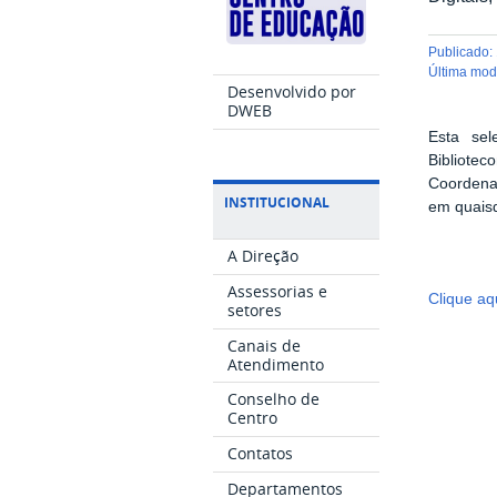
publicado
:
última mo
Desenvolvido por
DWEB
Esta sel
Bibliote
Coordenaç
INSTITUCIONAL
em quais
A Direção
Assessorias e
Clique aq
setores
Canais de
Atendimento
Conselho de
Centro
Contatos
Departamentos