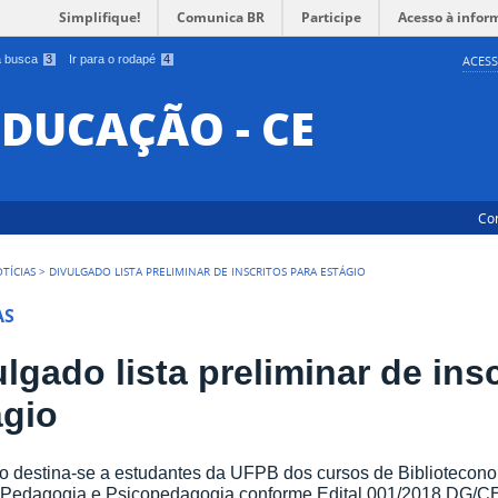
Simplifique!
Comunica BR
Participe
Acesso à infor
 a busca
3
Ir para o rodapé
4
ACESS
EDUCAÇÃO - CE
Co
TÍCIAS
>
DIVULGADO LISTA PRELIMINAR DE INSCRITOS PARA ESTÁGIO
AS
lgado lista preliminar de ins
ágio
o destina-se a estudantes da UFPB dos cursos de Biblioteconom
, Pedagogia e Psicopedagogia conforme Edital 001/2018 DG/C