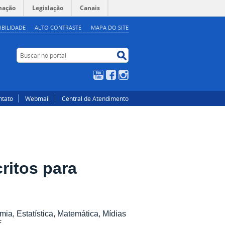
mação
Legislação
Canais
IBILIDADE
ALTO CONTRASTE
MAPA DO SITE
Buscar no portal
Buscar no portal
YouTube
Facebook
Instagram
ntato
Webmail
Central de Atendimento
critos para
ia, Estatística, Matemática, Mídias
E.