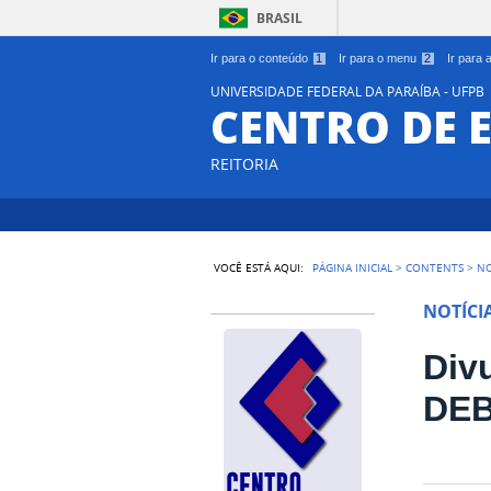
BRASIL
Ir para o conteúdo
1
Ir para o menu
2
Ir para
UNIVERSIDADE FEDERAL DA PARAÍBA - UFPB
CENTRO DE 
REITORIA
VOCÊ ESTÁ AQUI:
PÁGINA INICIAL
>
CONTENTS
>
NO
NOTÍCI
Divu
DE