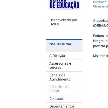
publicado
:
última mo
Desenvolvido por
A comiss
DWEB
(DEBAS/CE
Podem in
integral 
INSTITUCIONAL
prevista 
A Direção
Maiores i
Assessorias e
setores
Canais de
Atendimento
Conselho de
Centro
Contatos
Departamentos