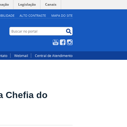
mação
Legislação
Canais
IBILIDADE
ALTO CONTRASTE
MAPA DO SITE
Buscar no portal
Buscar no portal
YouTube
Facebook
Instagram
ntato
Webmail
Central de Atendimento
a Chefia do