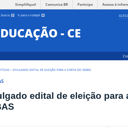
Simplifique!
Comunica BR
Participe
Acesso à infor
 a busca
3
Ir para o rodapé
4
ACESS
EDUCAÇÃO - CE
Co
TÍCIAS
>
DIVULGADO EDITAL DE ELEIÇÃO PARA A CHEFIA DO DEBAS
AS
lgado edital de eleição para 
BAS