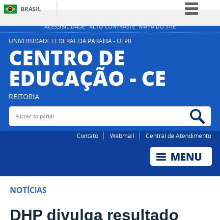
BRASIL
Simplifique!
ACESSIBILIDADE
ALTO CONTRASTE
MAPA DO SITE
Comunica BR
UNIVERSIDADE FEDERAL DA PARAÍBA - UFPB
CENTRO DE
Participe
EDUCAÇÃO - CE
Acesso à informação
Legislação
REITORIA
Canais
Buscar no portal
Bus
Contato
Webmail
Central de Atendimento
NOTÍCIAS
DHP divulga resultado