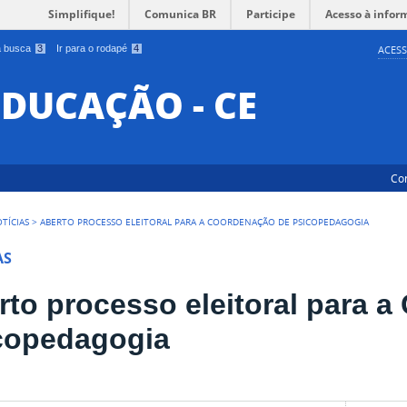
Simplifique!
Comunica BR
Participe
Acesso à infor
 a busca
3
Ir para o rodapé
4
ACESS
EDUCAÇÃO - CE
Co
TÍCIAS
>
ABERTO PROCESSO ELEITORAL PARA A COORDENAÇÃO DE PSICOPEDAGOGIA
AS
rto processo eleitoral para 
copedagogia