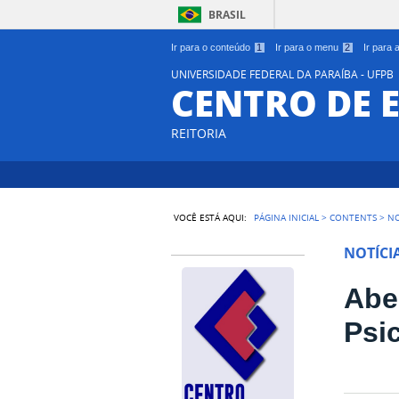
BRASIL
Ir para o conteúdo
1
Ir para o menu
2
Ir para
UNIVERSIDADE FEDERAL DA PARAÍBA - UFPB
CENTRO DE 
REITORIA
VOCÊ ESTÁ AQUI:
PÁGINA INICIAL
>
CONTENTS
>
NO
NOTÍCI
Abe
Psi