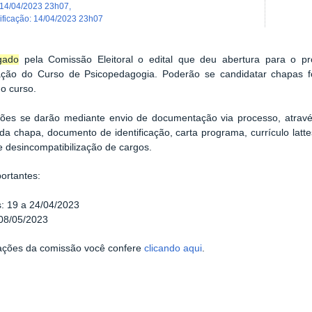
14/04/2023 23h07
,
dificação
:
14/04/2023 23h07
gado
pela Comissão Eleitoral o edital que deu abertura para o pr
ção do Curso de Psicopedagogia. Poderão se candidatar chapas
o curso.
ições se darão mediante envio de documentação via processo, atrav
 da chapa, documento de identificação, carta programa, currículo lat
de desincompatibilização de cargos.
ortantes:
s:
19 a 24/04/2023
 08/05/2023
cações da comissão você confere
clicando aqui
.