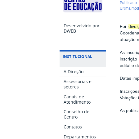
publicado
:
última mo
Desenvolvido por
Foi
divul
DWEB
Coordena
atuação n
As inscr
INSTITUCIONAL
inscrição
edital e 
A Direção
Datas imp
Assessorias e
setores
Inscriçõe
Canais de
Votação:
Atendimento
As publi
Conselho de
Centro
Contatos
Departamentos