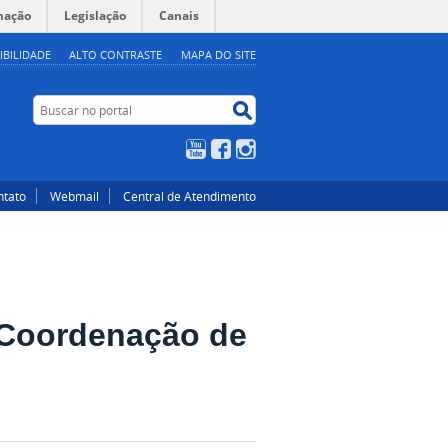
mação
Legislação
Canais
IBILIDADE
ALTO CONTRASTE
MAPA DO SITE
Buscar no portal
Buscar no portal
YouTube
Facebook
Instagram
ntato
Webmail
Central de Atendimento
a Coordenação de